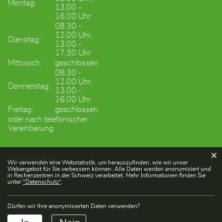
Montag:
13.00 -
16.00 Uhr
08.30 -
12.00 Uhr,
Dienstag:
13.00 -
17.30 Uhr
Mittwoch:
geschlossen
08.30 -
12.00 Uhr,
Donnerstag:
13.00 -
16.00 Uhr
Freitag:
geschlossen
oder nach telefonischer
Vereinbarung
×
TOOLBAR
Webstatistik
Wir verwenden eine Webstatistik, um herauszufinden, wie wir unser
Webangebot für Sie verbessern können. Alle Daten werden anonymisiert und
in Rechenzentren in der Schweiz verarbeitet. Mehr Informationen finden Sie
Datenschutz
Impressum
unter
“Datenschutz“
.
Dürfen wir Ihre anonymisierten Daten verwenden?
© 2026 Linden