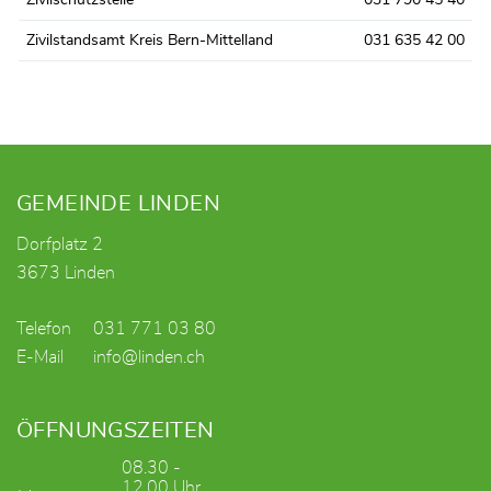
Zivilschutzstelle
031 790 45 40
Zivilstandsamt Kreis Bern-Mittelland
031 635 42 00
Fusszeile
GEMEINDE LINDEN
Dorfplatz 2
3673 Linden
Telefon
031 771 03 80
E-Mail
info@linden.ch
ÖFFNUNGSZEITEN
08.30 -
12.00 Uhr,