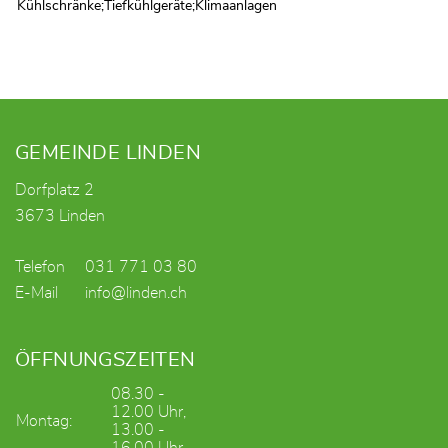
Kühlschränke;Tiefkühlgeräte;Klimaanlagen
Fusszeile
GEMEINDE LINDEN
Dorfplatz 2
3673 Linden
Telefon
031 771 03 80
E-Mail
info@linden.ch
ÖFFNUNGSZEITEN
08.30 -
12.00 Uhr,
Montag:
13.00 -