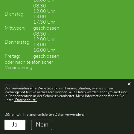
16.00 Uhr
08.30 -
12.00 Uhr,
Dienstag:
13.00 -
17.30 Uhr
Mittwoch:
geschlossen
08.30 -
12.00 Uhr,
Donnerstag:
13.00 -
16.00 Uhr
Freitag:
geschlossen
oder nach telefonischer
Vereinbarung
×
TOOLBAR
Webstatistik
Wir verwenden eine Webstatistik, um herauszufinden, wie wir unser
Webangebot für Sie verbessern können. Alle Daten werden anonymisiert und
in Rechenzentren in der Schweiz verarbeitet. Mehr Informationen finden Sie
Datenschutz
Impressum
unter
“Datenschutz“
.
Dürfen wir Ihre anonymisierten Daten verwenden?
© 2026 Linden
Ja
Nein